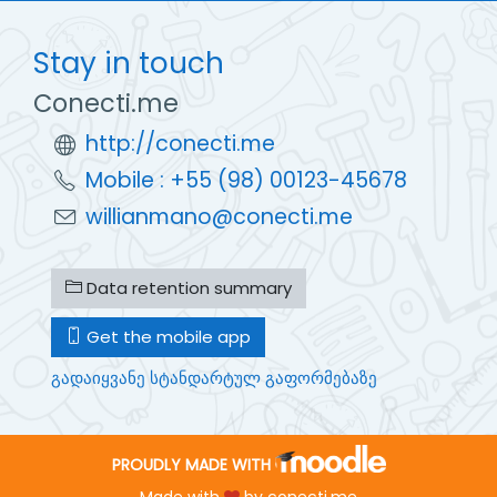
Stay in touch
Conecti.me
http://conecti.me
Mobile : +55 (98) 00123-45678
willianmano@conecti.me
Data retention summary
Get the mobile app
გადაიყვანე სტანდარტულ გაფორმებაზე
PROUDLY MADE WITH
Made with
by
conecti.me